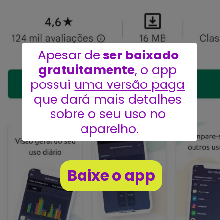
Apesar de
 ser baixado 
gratuitamente
, o app 
possui 
uma versão paga
que dará mais detalhes 
sobre o seu uso no 
aparelho.
Be careful about 
Baixe o app
Baixe o app
mandatory outings or 
activities. Instead, look 
where fun is happening 