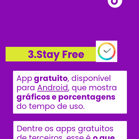
3.Stay Free
App
 gratuito
, disponível 
para 
Android
, que mostra 
gráficos e porcentagens 
do tempo de uso.
Dentre os apps gratuitos 
de terceiros, esse é 
o que 