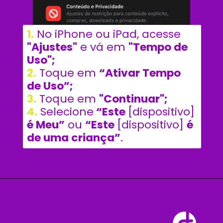
1.
 No iPhone ou iPad, acesse 
"Ajustes"
 e vá em 
"Tempo de 
Uso";
2.
 Toque em 
“Ativar Tempo 
de Uso”;
3.
 Toque em 
"Continuar";
4.
 Selecione
 “Este 
[dispositivo] 
é Meu”
 ou 
“Este 
[dispositivo] 
é 
de uma criança”
. 