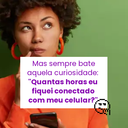
 Mas sempre bate 
aquela curiosidade: 
"Quantas horas eu 
fiquei conectado 
🤔
com meu celular?" 