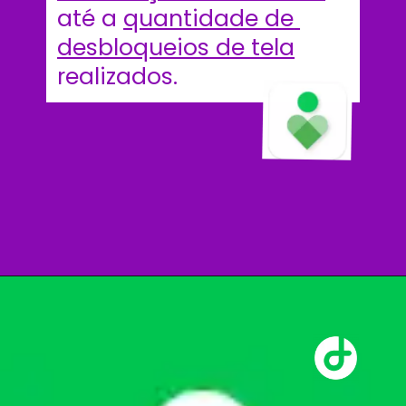
até a 
quantidade de 
desbloqueios de tela
realizados. 