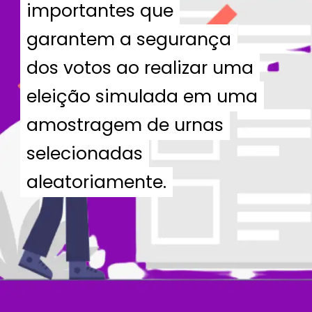
importantes que
importantes que
garantem a segurança
garantem a segurança
dos votos ao realizar uma
dos votos ao realizar uma
eleição simulada em uma
eleição simulada em uma
amostragem de urnas
amostragem de urnas
selecionadas
selecionadas
aleatoriamente.
aleatoriamente.