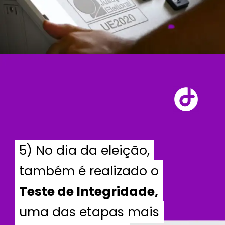
5) No dia da eleição,
5) No dia da eleição,
também é realizado o
também é realizado o
Teste de Integridade,
Teste de Integridade,
uma das etapas mais
uma das etapas mais