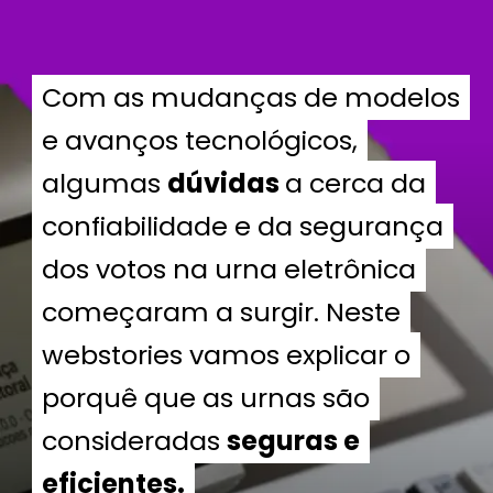
Com as mudanças de modelos
Com as mudanças de modelos
e avanços tecnológicos,
e avanços tecnológicos,
algumas
algumas
dúvidas
dúvidas
a cerca da
a cerca da
confiabilidade e da segurança
confiabilidade e da segurança
dos votos na urna eletrônica
dos votos na urna eletrônica
começaram a surgir. Neste
começaram a surgir. Neste
webstories vamos explicar o
webstories vamos explicar o
porquê que as urnas são
porquê que as urnas são
consideradas
consideradas
seguras e
seguras e
eficientes.
eficientes.