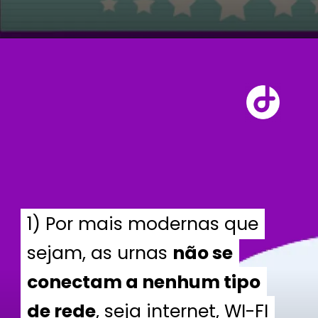
1) Por mais modernas que
1) Por mais modernas que
sejam, as urnas
sejam, as urnas
não se
não se
conectam a nenhum tipo
conectam a nenhum tipo
de rede
de rede
, seja internet, WI-FI
, seja internet, WI-FI