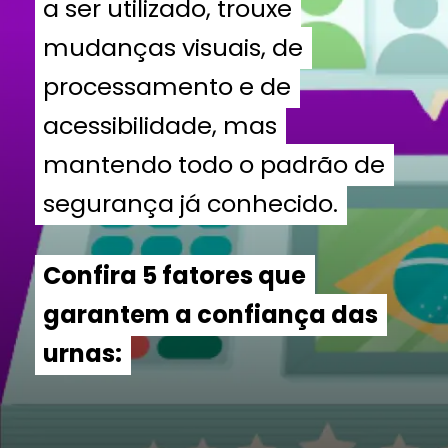
a ser utilizado, trouxe
a ser utilizado, trouxe
mudanças visuais, de
mudanças visuais, de
processamento e de
processamento e de
acessibilidade, mas
acessibilidade, mas
mantendo todo o padrão de
mantendo todo o padrão de
segurança já conhecido.
segurança já conhecido.
Confira 5 fatores que
Confira 5 fatores que
garantem a confiança das
garantem a confiança das
urnas:
urnas: