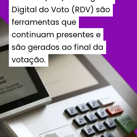
Digital do Voto (RDV) são
Digital do Voto (RDV) são
ferramentas que
ferramentas que
continuam presentes e
continuam presentes e
são gerados ao final da
são gerados ao final da
votação.
votação.