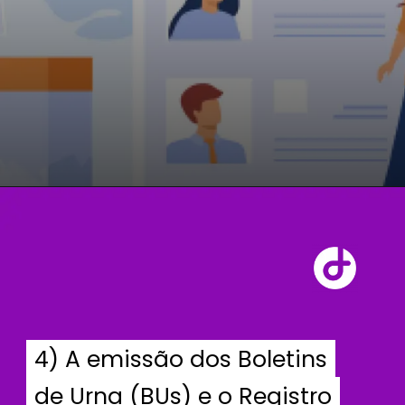
4) A emissão dos Boletins
4) A emissão dos Boletins
de Urna (BUs) e o Registro
de Urna (BUs) e o Registro