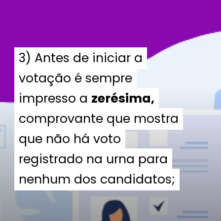
3) Antes de iniciar a
3) Antes de iniciar a
votação é sempre
votação é sempre
impresso a
impresso a
zerésima,
zerésima
,
comprovante que mostra
comprovante que mostra
que não há voto
que não há voto
registrado na urna para
registrado na urna para
nenhum dos candidatos;
nenhum dos candidatos;