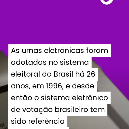
As urnas eletrônicas foram
As urnas eletrônicas foram
adotadas no sistema
adotadas no sistema
eleitoral do Brasil há 26
eleitoral do Brasil há 26
anos, em 1996, e desde
anos, em 1996, e desde
então o sistema eletrônico
então o sistema eletrônico
de votação brasileiro tem
de votação brasileiro tem
sido referência
sido referência