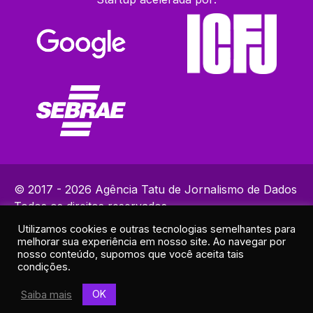
© 2017 - 2026 Agência Tatu de Jornalismo de Dados
Todos os direitos reservados.
Utilizamos cookies e outras tecnologias semelhantes para
Política de Privacidade
melhorar sua experiência em nosso site. Ao navegar por
Contatos: (82) 99383-9153 | ola@agenciatatu.com.br |
nosso conteúdo, supomos que você aceita tais
condições.
Responsável técnico: Lucas Maia
Endereço: R. Elias Ramos de Araújo, 30A - Sala 2 - Cruz das
OK
Saiba mais
Almas, Maceió - AL