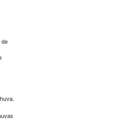
 de
e
chuva.
chuvas