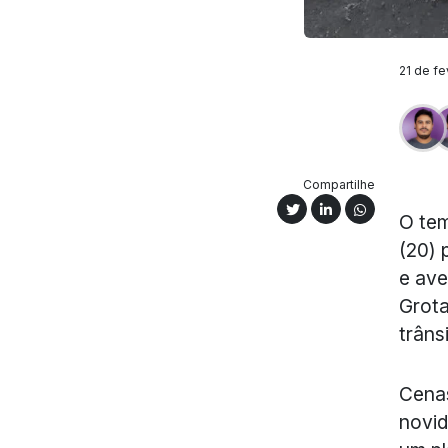
21 de fe
Compartilhe
O tem
(20) 
e ave
Grota
trâns
Cenas
novid