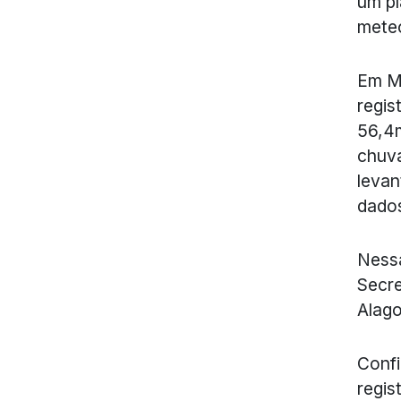
um pl
meteo
Em Ma
regis
56,4
chuva
levan
dados
Nessa
Secre
Alago
Confi
regis