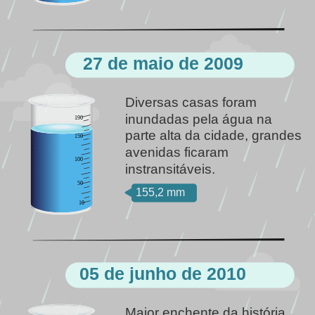
27 de maio de 2009
Diversas casas foram 
inundadas pela água na 
190
parte alta da cidade, grandes 
150
avenidas ficaram 
100
instransitáveis.
50
155,2 mm
10
05 de junho de 2010
Maior enchente da história 