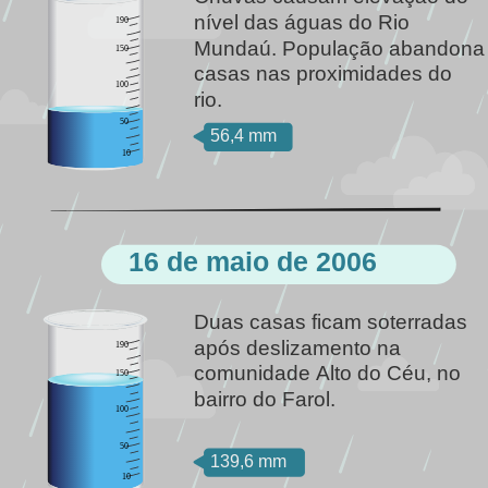
nível das águas do Rio 
190
Mundaú. População abandona
150
casas nas proximidades do 
100
rio.
50
56,4 mm
10
16 de maio de 2006
Duas casas ficam soterradas 
após deslizamento na 
190
comunidade Alto do Céu, no 
150
bairro do Farol.
100
50
139,6 mm
10