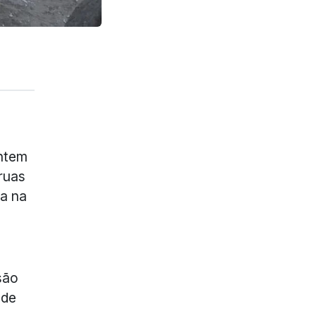
ontem
ruas
sa na
são
 de