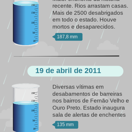
recente. Rios arrastam casas. 
190
Mais de 2500 desabrigados 
150
em todo o estado. Houve 
100
mortos e desaparecidos.
50
187,8 mm
10
19 de abril de 2011
Diversas vítimas em 
desabamentos de barreiras 
190
nos bairros de Fernão Velho e 
150
Ouro Preto. Estado inaugura 
100
sala de alertas de enchentes
50
135 mm
10