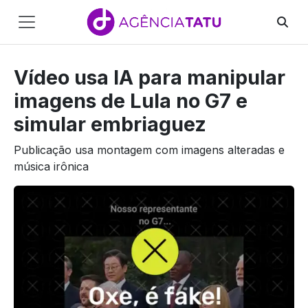
Main
Navigation
Vídeo usa IA para manipular
Pular para o conteúdo
imagens de Lula no G7 e
simular embriaguez
Publicação usa montagem com imagens alteradas e
música irônica