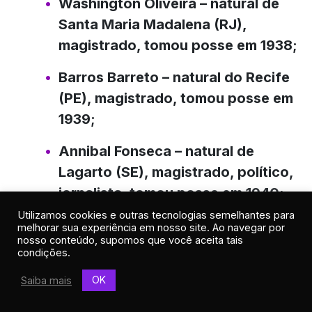
Washington Oliveira
– natural de
Santa Maria Madalena (RJ),
magistrado, tomou posse em 1938;
Barros Barreto
– natural do Recife
(PE), magistrado, tomou posse em
1939;
Annibal Fonseca
– natural de
Lagarto (SE), magistrado, político,
jornalista, tomou posse em 1940;
Utilizamos cookies e outras tecnologias semelhantes para
Castro Nunes
– natural de Campos
melhorar sua experiência em nosso site. Ao navegar por
nosso conteúdo, supomos que você aceita tais
(RJ), magistrado, jurista, jornalista,
condições.
tomou posse em 1938;
OK
Saiba mais
Orozimbo Nonato
– natural de