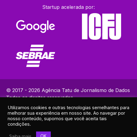
Startup acelerada por:
© 2017 - 2026 Agência Tatu de Jornalismo de Dados
Todos os direitos reservados.
Utilizamos cookies e outras tecnologias semelhantes para
Política de Privacidade
melhorar sua experiência em nosso site. Ao navegar por
Contatos: (82) 99383-9153 | ola@agenciatatu.com.br |
nosso conteúdo, supomos que você aceita tais
condições.
Responsável técnico: Lucas Maia
Endereço: R. Elias Ramos de Araújo, 30A - Sala 2 - Cruz das
OK
Saiba mais