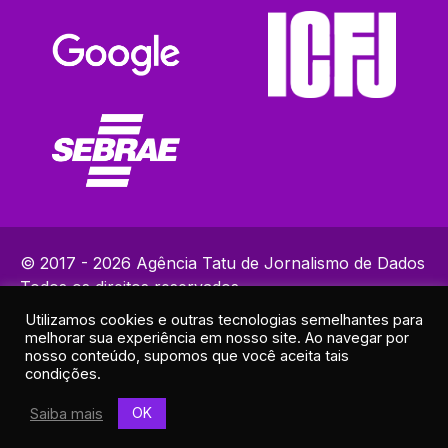
© 2017 - 2026 Agência Tatu de Jornalismo de Dados
Todos os direitos reservados.
Utilizamos cookies e outras tecnologias semelhantes para
Política de Privacidade
melhorar sua experiência em nosso site. Ao navegar por
Contatos: (82) 99383-9153 | ola@agenciatatu.com.br |
nosso conteúdo, supomos que você aceita tais
condições.
Responsável técnico: Lucas Maia
Endereço: R. Elias Ramos de Araújo, 30A - Sala 2 - Cruz das
OK
Saiba mais
Almas, Maceió - AL