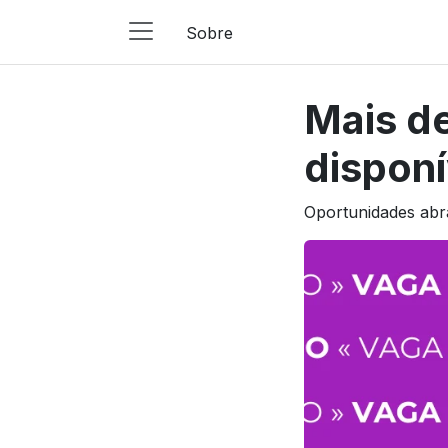
Sobre
Main
Navigation
Mais d
Pular para o conteúdo
disponí
Oportunidades abra