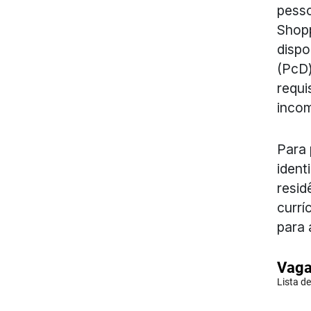
pesso
Shopp
dispo
(PcD)
requi
incom
Para 
ident
resid
currí
para 