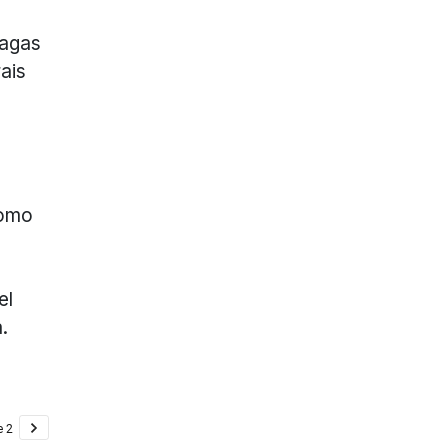
vagas
ais
como
el
.