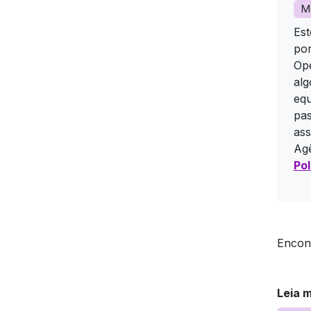
M
Est
por
Ope
alg
equ
pas
ass
Agê
Pol
Encon
Leia 