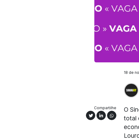
18 de no
Compartilhe
O Sin
total
econo
Lour