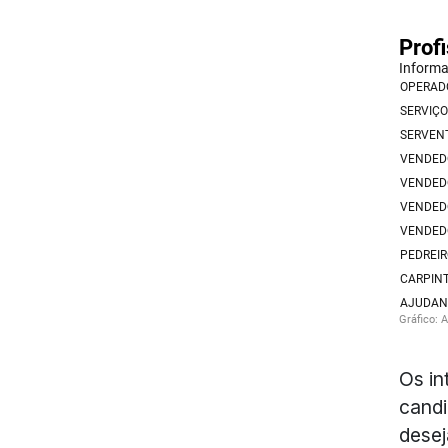
Os in
candi
desej