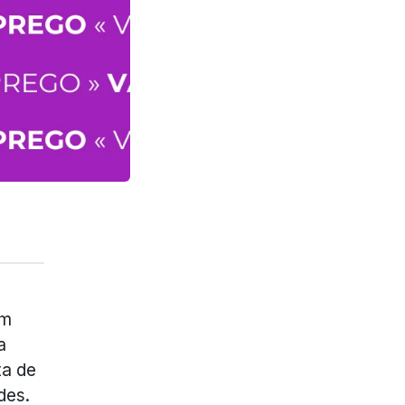
um
a
ta de
des.