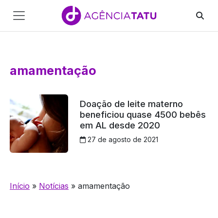
Main
Navigation
Pular para o conteúdo
amamentação
Doação de leite materno
beneficiou quase 4500 bebês
em AL desde 2020
27 de agosto de 2021
Início
»
Notícias
»
amamentação