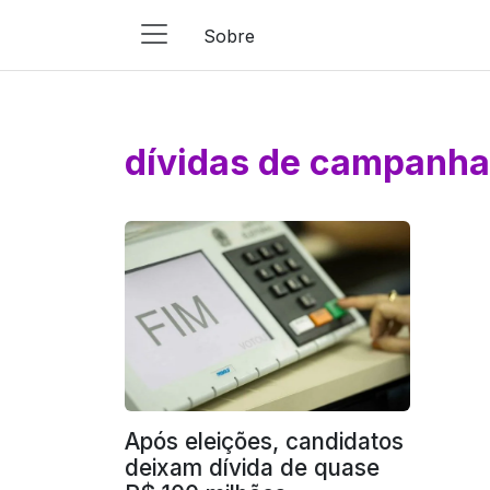
Sobre
Main
Navigation
Pular para o conteúdo
dívidas de campanha
Após eleições, candidatos
deixam dívida de quase