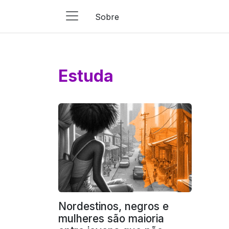
Sobre
Main
Navigation
Pular para o conteúdo
Estuda
Nordestinos, negros e
mulheres são maioria