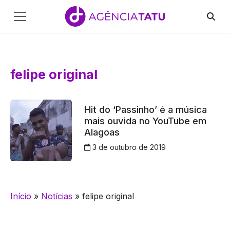
Main
Navigation
Pular para o conteúdo
felipe original
Hit do ‘Passinho’ é a música
mais ouvida no YouTube em
Alagoas
3 de outubro de 2019
Início
»
Notícias
»
felipe original