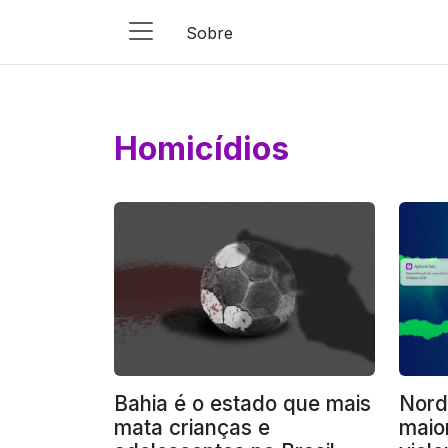
Sobre
Main
Navigation
Pular para o conteúdo
Homicídios
Bahia é o estado que mais
Nord
mata crianças e
maio