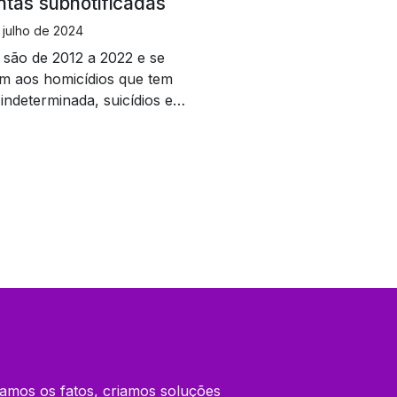
entas subnotificadas
 julho de 2024
são de 2012 a 2022 e se
m aos homicídios que tem
indeterminada, suicídios e
tes
amos os fatos, criamos soluções