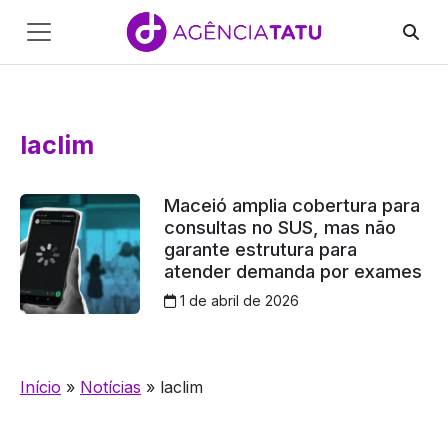
Main
Navigation
Pular para o conteúdo
laclim
Maceió amplia cobertura para
consultas no SUS, mas não
garante estrutura para
atender demanda por exames
1 de abril de 2026
Início
»
Notícias
»
laclim