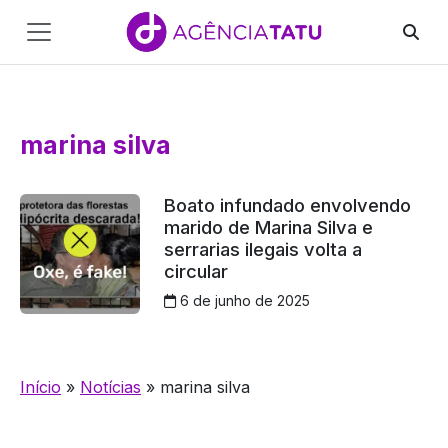
Main
Navigation
Pular para o conteúdo
marina silva
Boato infundado envolvendo
marido de Marina Silva e
serrarias ilegais volta a
circular
6 de junho de 2025
Início
»
Notícias
»
marina silva