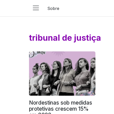
Sobre
Main
Navigation
Pular para o conteúdo
tribunal de justiça
Nordestinas sob medidas
protetivas crescem 15%