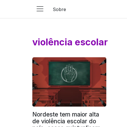
Sobre
Main
Navigation
Pular para o conteúdo
violência escolar
Nordeste tem maior alta
de violência escolar do