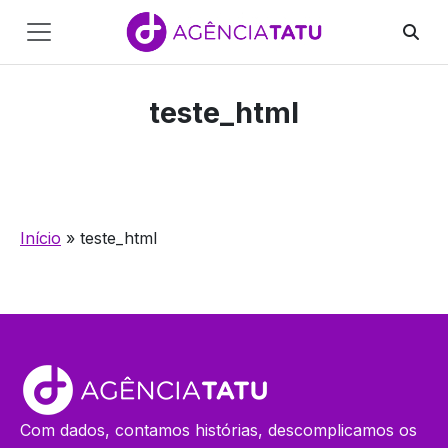
Main
Navigation
teste_html
Pular para o conteúdo
Início
»
teste_html
Com dados, contamos histórias, descomplicamos os