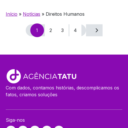
Início
»
Notícias
»
Direitos Humanos
Navegação
1
2
3
4
por
posts
Com dados, contamos histórias, descomplicamos os
fatos, criamos soluções
Siga-nos