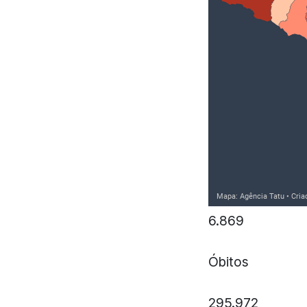
6.869
Óbitos
295.972