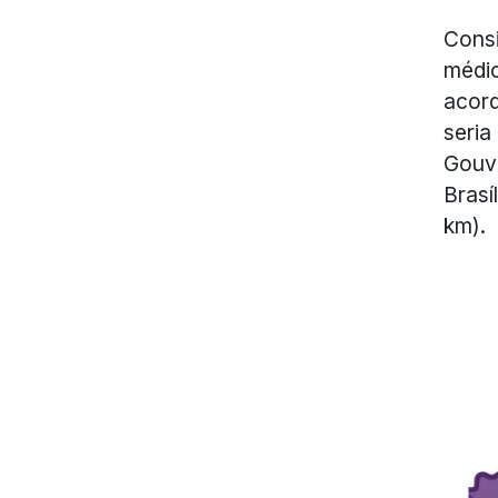
Consi
médio
acord
seria
Gouve
Brasí
km).