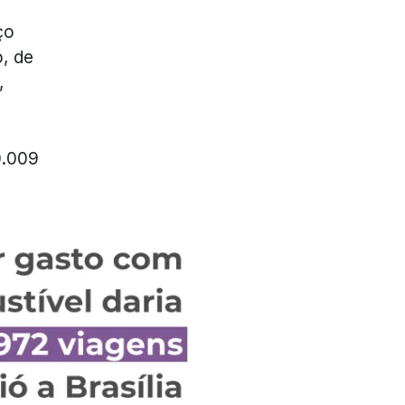
ço
, de
,
a
0.009