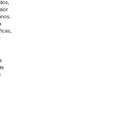
dos,
aior
anos.
a
icas,
e
s
de
i
a