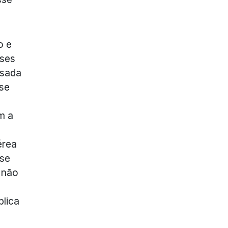
o e
sses
usada
sse
m a
érea
 se
o não
lica