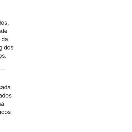
los,
nde
 da
ng dos
os.
cada
tados
na
ucos