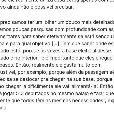
ivo ainda não é possível precisar.
precisamos ter um olhar um pouco mais detalhad
temos poucas pesquisas com profundidade com e
mentares para saber efetivamente se está sendo 
ba e para qual objetivo […] Tem que saber onde e
ado está, porque às vezes a base eleitoral desse
ado é no interior, e é importante que eles chegue
bases. Então, realmente ele gasta muito com
stível, por exemplo, porque além da passagem a
recisa se deslocar pra chegar na sua base, porque
ão chegar lá dificilmente ele vai ‘alimentá-la’. Entã
a jogar 513 deputados no mesmo balaio e falar que
ente que todos têm as mesmas necessidades”, exp
ana.