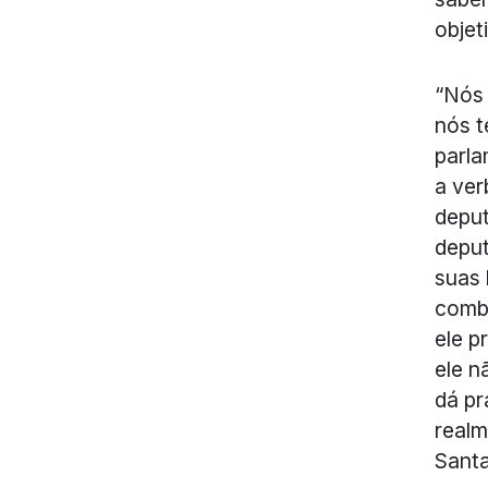
objet
“Nós 
nós 
parla
a ver
deput
deput
suas 
combu
ele p
ele n
dá pr
realm
Sant