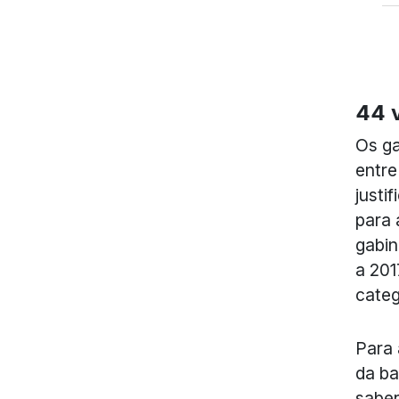
44 
Os ga
entre
justi
para 
gabin
a 201
categ
Para 
da ba
saber