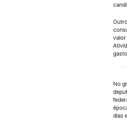
candi
Outro
consu
valor
Ativi
gasto
No gr
deput
feder
époc
dias 