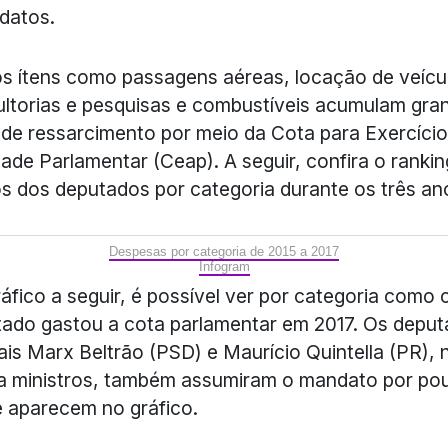
datos.
s ítens como passagens aéreas, locação de veícu
ltorias e pesquisas e combustíveis acumulam gra
 de ressarcimento por meio da Cota para Exercício
dade Parlamentar (Ceap). A seguir, confira o ranki
s dos deputados por categoria durante os três an
Despesas por categoria de 2015 a 2017
Infogram
áfico a seguir, é possível ver por categoria como 
ado gastou a cota parlamentar em 2017. Os depu
ais Marx Beltrão (PSD) e Maurício Quintella (PR), 
a ministros, também assumiram o mandato por po
e aparecem no gráfico.