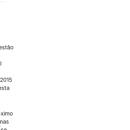
estão
l
 2015
esta
óximo
 mas
sse