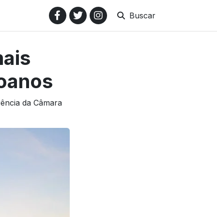
Buscar
mais
goanos
arência da Câmara