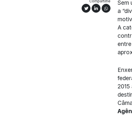
Compartilhe
Sem u
a “di
motiv
A cat
contr
entre
aprox
Enxer
feder
2015 
desti
Câmar
Agên