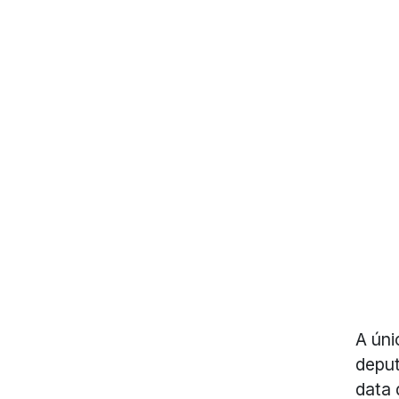
A úni
deput
data 