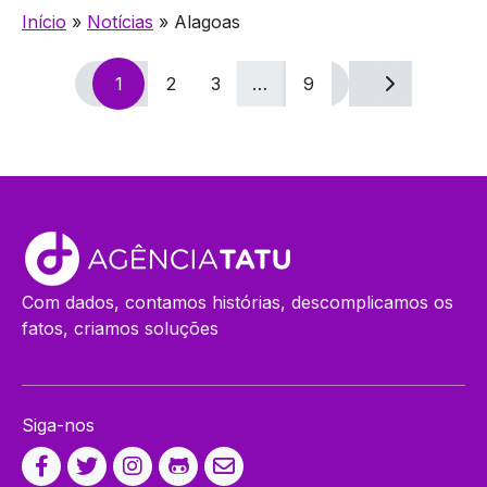
Início
»
Notícias
»
Alagoas
Navegação
1
2
3
…
9
por
posts
Com dados, contamos histórias, descomplicamos os
fatos, criamos soluções
Siga-nos