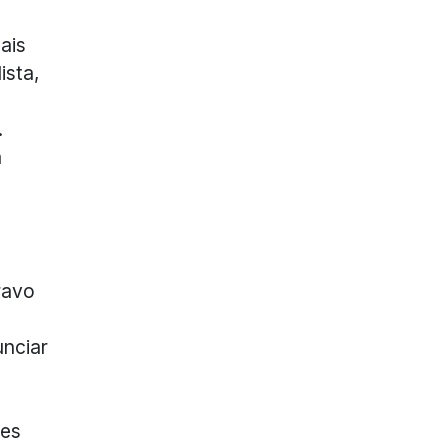
ais
ista,
.
a
ravo
unciar
hes