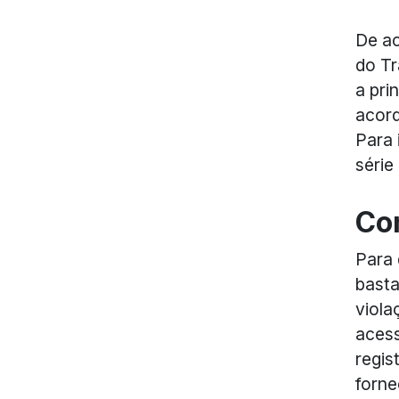
De ac
do Tr
a pri
acor
Para 
série
Co
Para 
basta
viola
acess
regis
forne