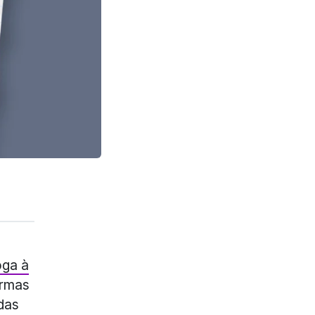
oga à
ormas
das