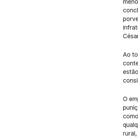
menos
concl
porve
infra
César
Ao to
cont
estão
consi
O emp
puniç
como 
qualq
rural