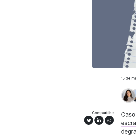
15 de ma
Compartilhe
Caso
escr
degra