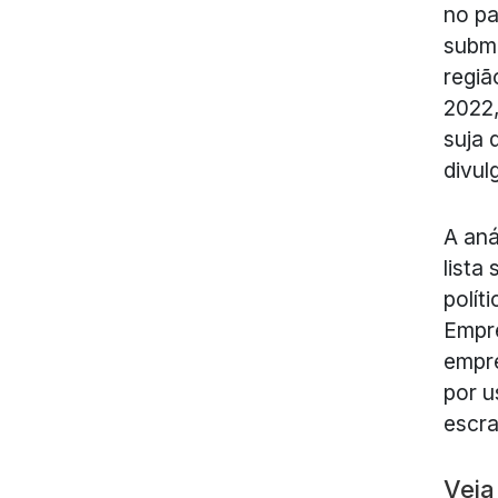
no pa
subme
regiã
2022,
suja 
divul
A aná
lista
polít
Empre
empr
por u
escra
Veja