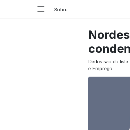
Sobre
Main
Navigation
Nordes
Pular para o conteúdo
conden
Dados são do lista
e Emprego