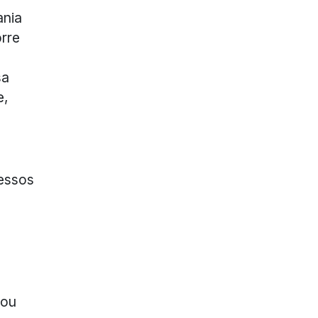
ania
rre
sa
e,
cessos
 ou