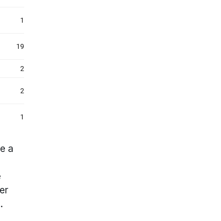
te a
e
er
.