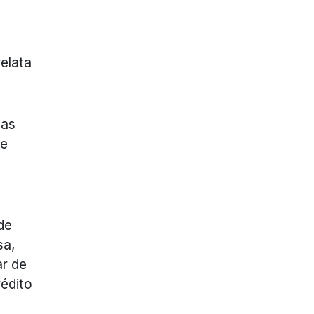
relata
mas
ue
de
sa,
ar de
rédito