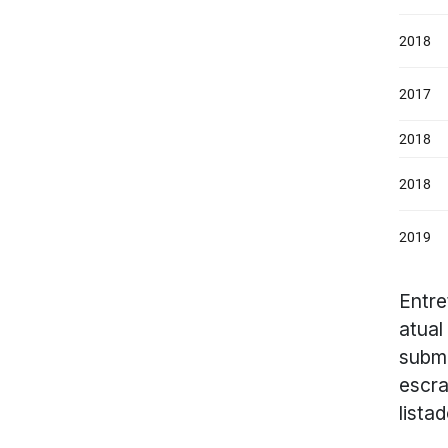
Entre
atual
subme
escra
lista