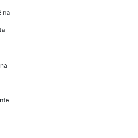
2 na
ta
 na
nte