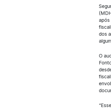
Segun
(MDH)
após 
fisca
dos a
algum
O aud
Fonto
desde
fisca
envol
docu
“Esse