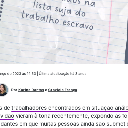
rço de 2023 às 14:33 | Última atualização
há 3 anos
Por
Karina Dantas
e
Graziela França
s de
trabalhadores encontrados em situação anál
avidão
vieram à tona recentemente, expondo as f
dantes em que muitas pessoas ainda são submeti