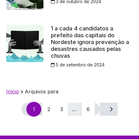
3 de outubro de 2024
1 a cada 4 candidatos a
prefeito das capitais do
Nordeste ignora prevenção a
desastres causados pelas
chuvas
5 de setembro de 2024
Início
»
Arquivos para
Navegação
1
2
3
…
6
por
posts