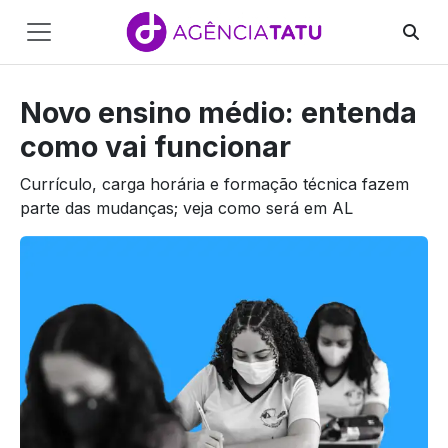
Main
Navigation
Novo ensino médio: entenda
Pular para o conteúdo
como vai funcionar
Currículo, carga horária e formação técnica fazem
parte das mudanças; veja como será em AL