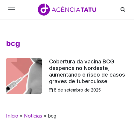
Main
Navigation
Pular para o conteúdo
bcg
Cobertura da vacina BCG
despenca no Nordeste,
aumentando o risco de casos
graves de tuberculose
8 de setembro de 2025
Início
»
Notícias
»
bcg