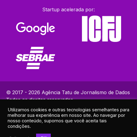
Startup acelerada por:
© 2017 - 2026 Agência Tatu de Jornalismo de Dados
Todos os direitos reservados.
Utilizamos cookies e outras tecnologias semelhantes para
Política de Privacidade
melhorar sua experiência em nosso site. Ao navegar por
Contatos: (82) 99383-9153 | ola@agenciatatu.com.br |
nosso conteúdo, supomos que você aceita tais
condições.
Responsável técnico: Lucas Maia
Endereço: R. Elias Ramos de Araújo, 30A - Sala 2 - Cruz das