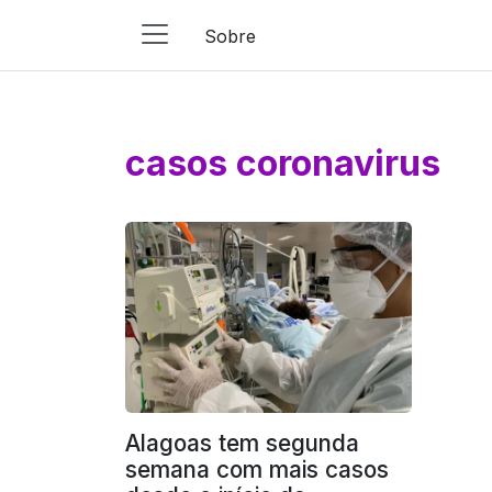
Sobre
Main
Navigation
Pular para o conteúdo
casos coronavirus
Alagoas tem segunda
semana com mais casos