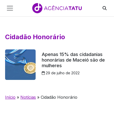
Main
Navigation
Pular para o conteúdo
Cidadão Honorário
Apenas 15% das cidadanias
honorárias de Maceió são de
mulheres
29 de julho de 2022
Início
»
Notícias
»
Cidadão Honorário