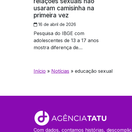
relações sexuais não
usaram camisinha na
primeira vez
16 de abril de 2026
Pesquisa do IBGE com
adolescentes de 13 a 17 anos
mostra diferença de
comportamento entre meninos e
meninas
Início
»
Notícias
»
educação sexual
Com dados, contamos histórias, descomplic