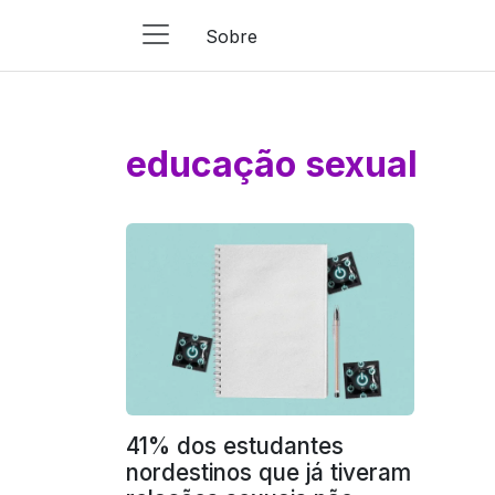
Sobre
Main
Navigation
Pular para o conteúdo
educação sexual
41% dos estudantes
nordestinos que já tiveram