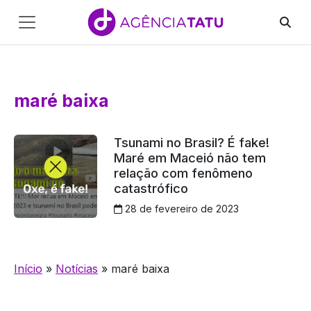
Main
Navigation
Pular para o conteúdo
maré baixa
Tsunami no Brasil? É fake!
Maré em Maceió não tem
relação com fenômeno
catastrófico
28 de fevereiro de 2023
Início
»
Notícias
»
maré baixa