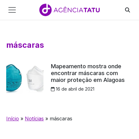
Main
Navigation
Pular para o conteúdo
máscaras
Mapeamento mostra onde
encontrar máscaras com
maior proteção em Alagoas
16 de abril de 2021
Início
»
Notícias
»
máscaras