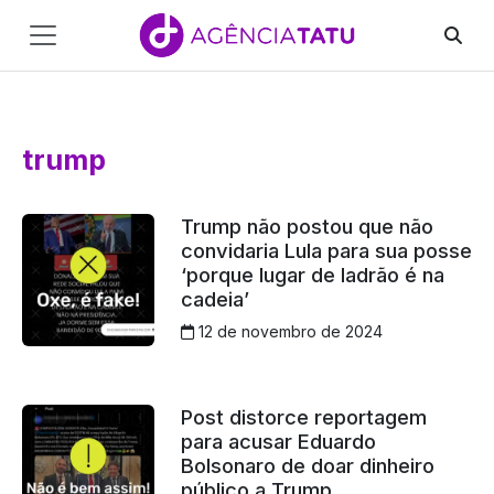
Main
Navigation
Pular para o conteúdo
trump
Trump não postou que não
convidaria Lula para sua posse
‘porque lugar de ladrão é na
cadeia’
12 de novembro de 2024
Post distorce reportagem
para acusar Eduardo
Bolsonaro de doar dinheiro
público a Trump