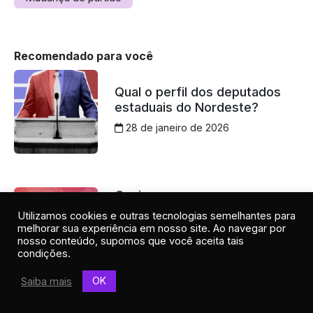
Recomendado para você
Qual o perfil dos deputados
estaduais do Nordeste?
28 de janeiro de 2026
Quais promessas a
governadora Raquel Lyra ainda
Utilizamos cookies e outras tecnologias semelhantes para
não cumpriu em
melhorar sua experiência em nosso site. Ao navegar por
Pernambuco?
nosso conteúdo, supomos que você aceita tais
condições.
13 de março de 2026
OK
Saiba mais