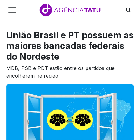
Main
Navigation
União Brasil e PT possuem as
Pular para o conteúdo
maiores bancadas federais
do Nordeste
MDB, PSB e PDT estão entre os partidos que
encolheram na região