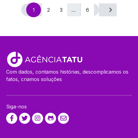
Navegação
1
2
3
…
6
por
posts
Com dados, contamos histórias, descomplicamos os
fatos, criamos soluções
Siga-nos