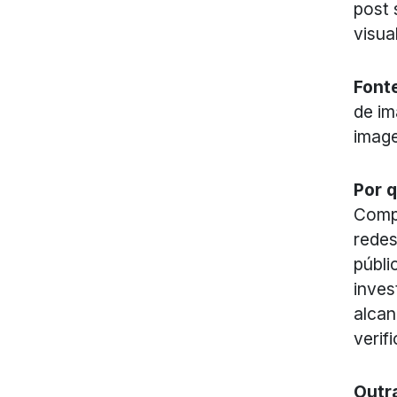
post 
visua
Font
de im
image
Por 
Comp
redes
públi
inves
alcan
verif
Outr