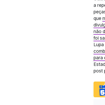
a rep
peças
que
m
divul
não d
foi s
Lupa 
comba
para 
Esta
post 