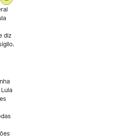
ral
ula
 diz
igilo.
enha
 Lula
des
odas
ções