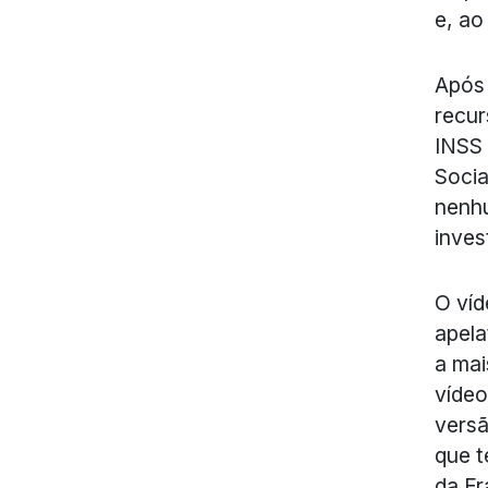
e, ao
Após 
recur
INSS 
Socia
nenhu
inves
O víd
apela
a mai
vídeo
versã
que t
da F