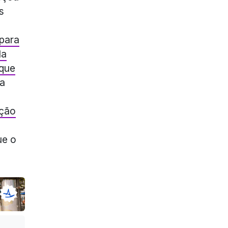
s
 para
la
 que
la
ação
ue o