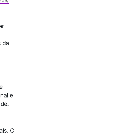
er
s da
e
nal e
ade.
ais. O