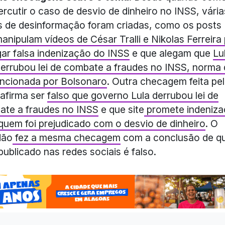
ercutir o caso de desvio de dinheiro no INSS, vária
 de desinformação foram criadas, como os posts
anipulam vídeos de César Tralli e Nikolas Ferreira
gar falsa indenização do INSS
e que alegam que
Lu
errubou lei de combate a fraudes no INSS, norma
ancionada por Bolsonaro
. Outra checagem feita pe
afirma ser
falso que governo Lula derrubou lei de
te a fraudes no INSS
e que site
promete indeniz
quem foi prejudicado com o desvio de dinheiro
. O
dão
fez a mesma checagem
com a conclusão de q
publicado nas redes sociais é falso.