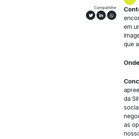
Compartilhe
Cont
encon
em um
image
que a
Onde
Conc
apree
da Si
socia
negou
as op
noss