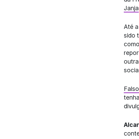
Janja
Até a
sido 
como
repor
outra
social
Falso
tenha
divul
Alca
conte