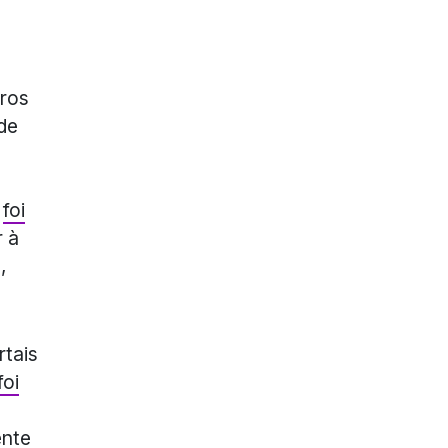
tros
de
o
foi
r à
,
rtais
foi
ente