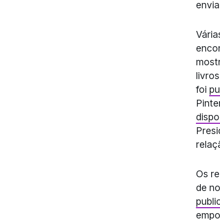
envia
Vária
encon
mostr
livro
foi
pu
Pinte
dispo
Presi
relaç
Os re
de no
publi
empo