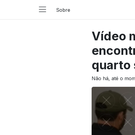
Sobre
Main
Navigation
Vídeo m
Pular para o conteúdo
encont
quarto 
Não há, até o mom