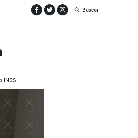
Buscar
m
do INSS