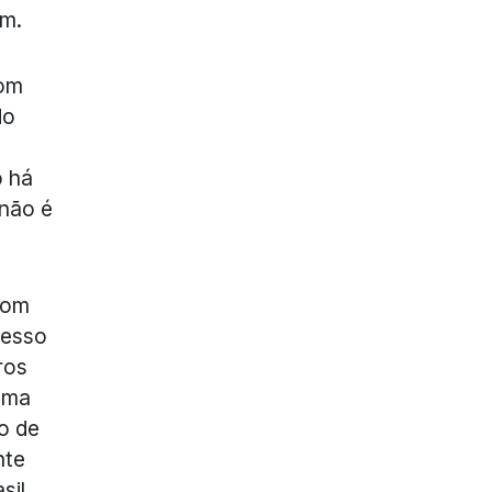
em.
com
do
o há
 não é
tom
cesso
ros
 uma
o de
nte
sil,