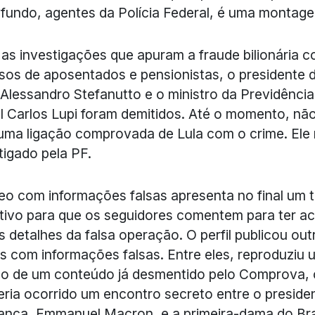
 fundo, agentes da Polícia Federal, é uma montag
as investigações que apuram a fraude bilionária 
sos de aposentados e pensionistas, o presidente 
Alessandro Stefanutto e o ministro da Previdência
l Carlos Lupi foram demitidos. Até o momento, nã
ma ligação comprovada de Lula com o crime. Ele
tigado pela PF.
eo com informações falsas apresenta no final um 
tivo para que os seguidores comentem para ter a
s detalhes da falsa operação. O perfil publicou out
s com informações falsas. Entre eles, reproduziu
o de um conteúdo já desmentido pelo Comprova, 
eria ocorrido um encontro secreto entre o preside
rança,
Emmanuel Macron, e a primeira-dama do Bra