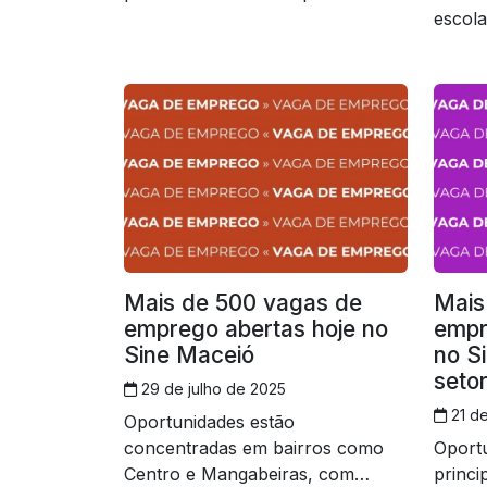
escola
vagas 
segund
Mais de 500 vagas de
Mais
emprego abertas hoje no
empr
Sine Maceió
no S
setor
29 de julho de 2025
21 de
Oportunidades estão
concentradas em bairros como
Oport
Centro e Mangabeiras, com
princ