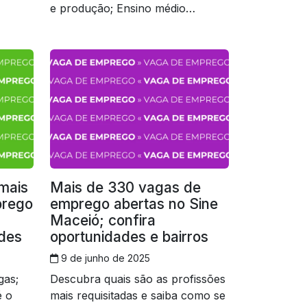
e produção; Ensino médio
completo é o mais requisitado
mais
Mais de 330 vagas de
prego
emprego abertas no Sine
Maceió; confira
ades
oportunidades e bairros
9 de junho de 2025
gas;
Descubra quais são as profissões
é o
mais requisitadas e saiba como se