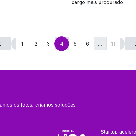
gas disponíveis
cargo mais procurado
1
2
3
4
5
6
…
11
amos os fatos, criamos soluções
Startup aceler