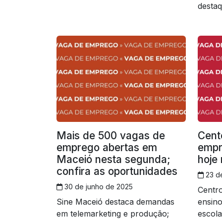
destaque para cargos de
desta
operador de telemarketing e
telema
produção
candid
Mais de 500 vagas de
Cent
emprego abertas em
empr
Maceió nesta segunda;
hoje
confira as oportunidades
23 d
30 de junho de 2025
Centro
Sine Maceió destaca demandas
ensino
em telemarketing e produção;
escola