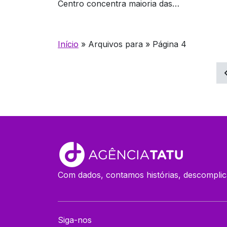
Centro concentra maioria das
541 va
ofertas
Início
»
Arquivos para
»
Página 4
Navegação
por
posts
Com dados, contamos histórias, descomplic
Siga-nos