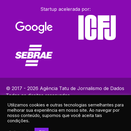
Startup acelerada por:
© 2017 - 2026 Agência Tatu de Jornalismo de Dados
Todos os direitos reservados.
Utilizamos cookies e outras tecnologias semelhantes para
Política de Privacidade
melhorar sua experiência em nosso site. Ao navegar por
Contatos: (82) 99383-9153 | ola@agenciatatu.com.br |
nosso conteúdo, supomos que você aceita tais
condições.
Responsável técnico: Lucas Maia
Endereço: R. Elias Ramos de Araújo, 30A - Sala 2 - Cruz das