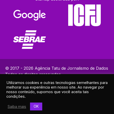
© 2017 - 2026 Agência Tatu de Jornalismo de Dados
Todos os direitos reservados.
Utilizamos cookies e outras tecnologias semelhantes para
Política de Privacidade
melhorar sua experiência em nosso site. Ao navegar por
Contatos: (82) 99383-9153 | ola@agenciatatu.com.br |
nosso conteúdo, supomos que você aceita tais
condições.
Responsável técnico: Lucas Maia
Endereço: R. Elias Ramos de Araújo, 30A - Sala 2 - Cruz das
OK
Saiba mais
Almas, Maceió - AL