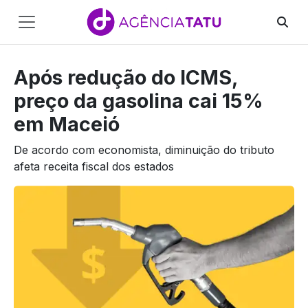
Main
Navigation
Após redução do ICMS,
Pular para o conteúdo
preço da gasolina cai 15%
em Maceió
De acordo com economista, diminuição do tributo
afeta receita fiscal dos estados