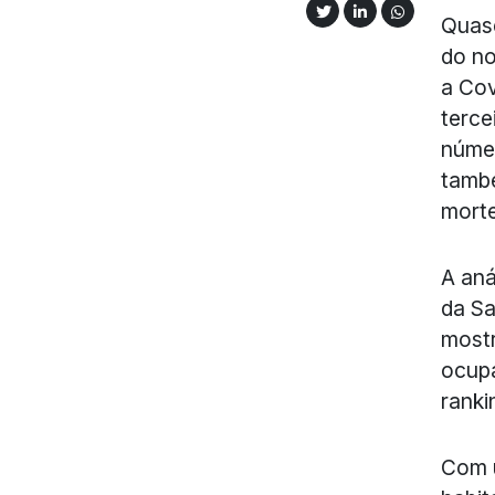
Quase
do no
a Cov
terce
númer
tamb
morte
A aná
da Sa
mostr
ocupa
ranki
Com 