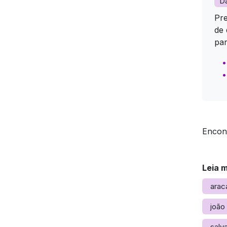
D
Pre
de 
par
Encon
Leia 
arac
joão
salv