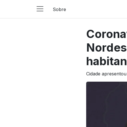
Sobre
Main
Navigation
Coronav
Pular para o conteúdo
Nordes
habitan
Cidade apresentou 