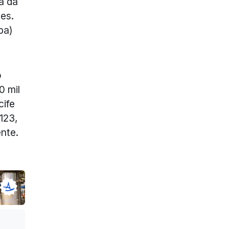
a da
es.
ba)
o
0 mil
cife
123,
nte.