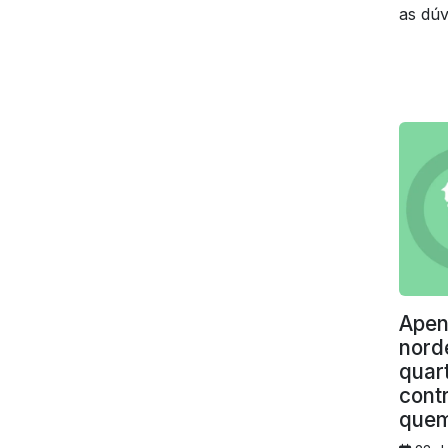
as dúv
Brasil
Apen
nord
quar
cont
quem