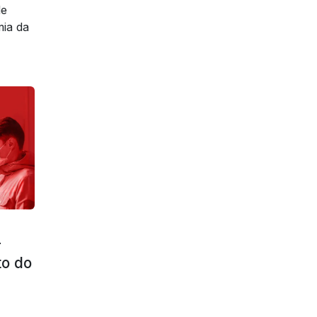
de
ia da
r
to do