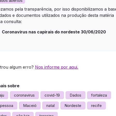
ados abertos
zamos pela transparência, por isso disponibilizamos a bas
dados e documentos utilizados na produção desta matéria
a consulta:
Coronavírus nas capirais do nordeste 30/06/2020
trou algum erro?
Nos informe por aqui.
mais sobre
aju
coronavirus
covid-19
Dados
fortaleza
 pessoa
Maceió
natal
Nordeste
recife
ador
são luiz
teresina