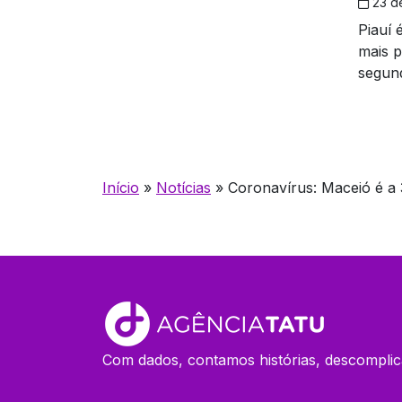
23 d
Piauí 
mais 
segun
Início
»
Notícias
»
Coronavírus: Maceió é a 
Com dados, contamos histórias, descomplic