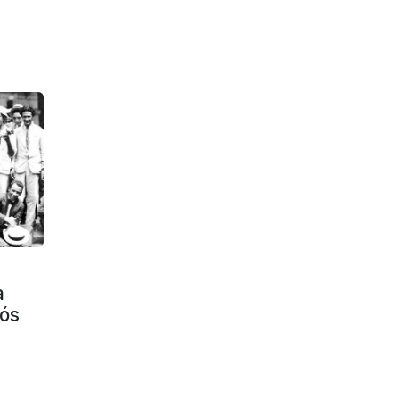
a
pós