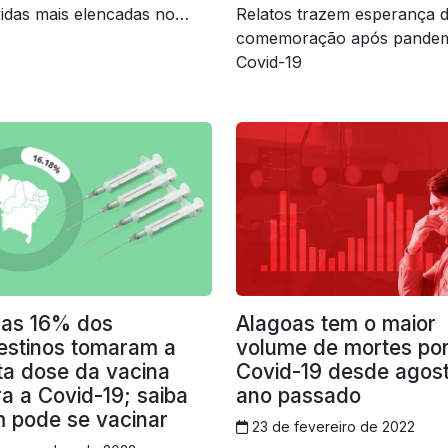
idas mais elencadas no
Relatos trazem esperança 
; veja o que diz especialista
comemoração após pandem
Covid-19
as 16% dos
Alagoas tem o maior
estinos tomaram a
volume de mortes po
ta dose da vacina
Covid-19 desde agos
ra a Covid-19; saiba
ano passado
 pode se vacinar
23 de fevereiro de 2022