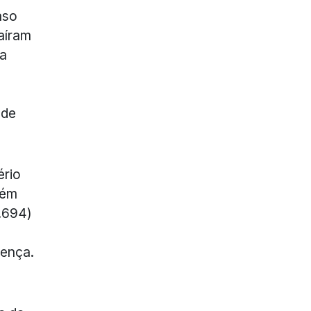
aso
aíram
na
 de
ério
bém
.694)
oença.