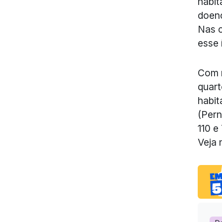
habit
doenç
Nas c
esse 
Com 
quart
habit
(Pern
110 e
Veja 