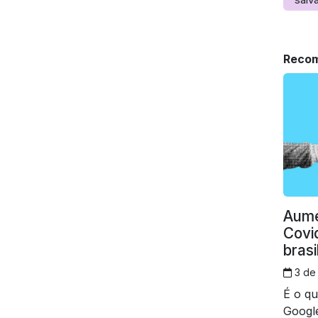
Recom
Aume
Covi
brasi
3 de
É o qu
Google