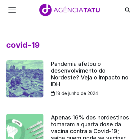
Main
Navigation
Pular para o conteúdo
covid-19
Pandemia afetou o
desenvolvimento do
Nordeste? Veja o impacto no
IDH
18 de junho de 2024
Apenas 16% dos nordestinos
tomaram a quarta dose da
vacina contra a Covid-19;
saiba quem pode se vacinar