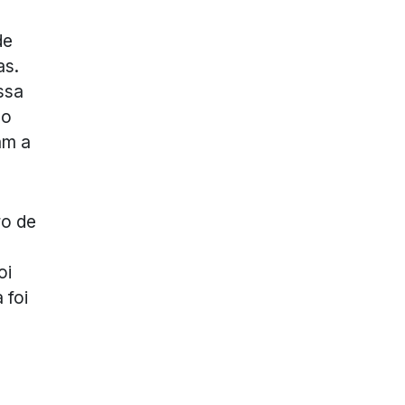
de
as.
ssa
ão
am a
ro de
oi
 foi
s