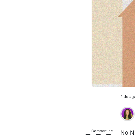
4 de ago
Compartilhe
No No