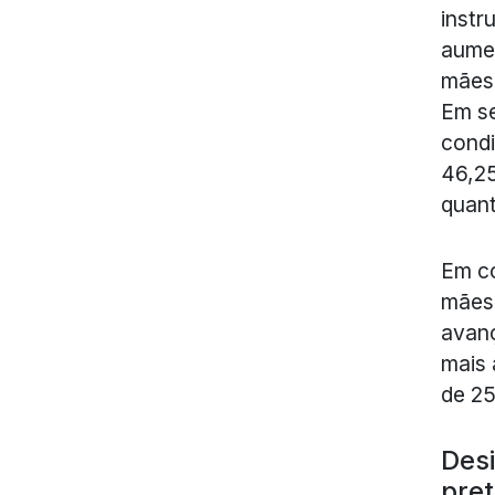
instr
aumen
mães 
Em s
condi
46,2
quant
Em c
mães 
avanç
mais 
de 25
Desi
pre