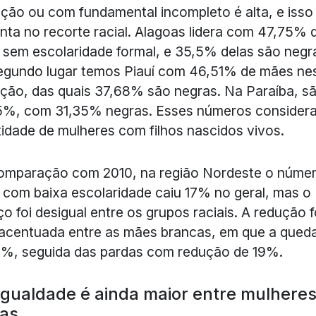
ução ou com fundamental incompleto é alta, e isso
ta no recorte racial. Alagoas lidera com 47,75% 
sem escolaridade formal, e 35,5% delas são negr
egundo lugar temos Piauí com 46,51% de mães ne
ção, das quais 37,68% são negras. Na Paraíba, s
5%, com 31,35% negras. Esses números consider
idade de mulheres com filhos nascidos vivos.
omparação com 2010, na região Nordeste o núme
com baixa escolaridade caiu 17% no geral, mas o
o foi desigual entre os grupos raciais. A redução f
acentuada entre as mães brancas, em que a queda
%, seguida das pardas com redução de 19%.
gualdade é ainda maior entre mulhere
tas