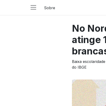
Sobre
Main
Navigation
No Nord
Pular para o conteúdo
atinge
branca
Baixa escolaridade
do IBGE