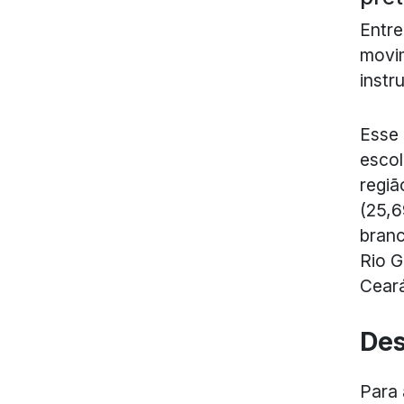
Entre
movim
instr
Esse 
escol
regiã
(25,6
branc
Rio G
Cear
Des
Para 