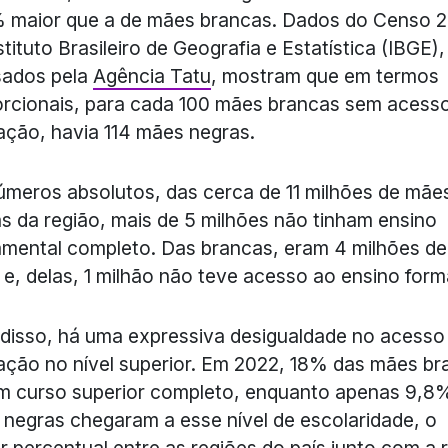
 maior que a de mães brancas. Dados do Censo 
stituto Brasileiro de Geografia e Estatística (IBGE),
sados pela
Agência Tatu
, mostram que em termos
rcionais, para cada 100 mães brancas sem acess
ção, havia 114 mães negras.
meros absolutos, das cerca de 11 milhões de mãe
s da região, mais de 5 milhões não tinham ensino
mental completo. Das brancas, eram 4 milhões de
e, delas, 1 milhão não teve acesso ao ensino forma
disso, há uma expressiva desigualdade no acesso
ção no nível superior. Em 2022, 18% das mães br
m curso superior completo, enquanto apenas 9,8
negras chegaram a esse nível de escolaridade, o
 percentual entre as regiões do país junto com a 