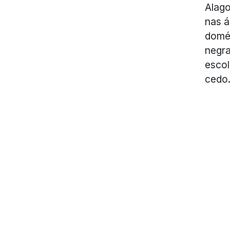
Alago
nas á
domés
negra
escol
cedo