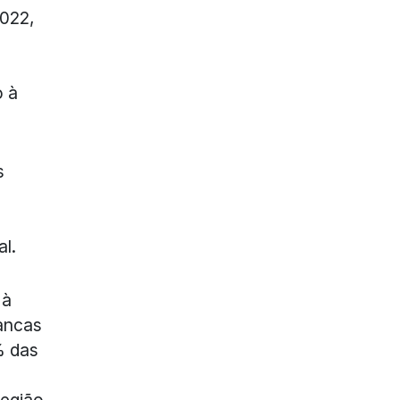
2022,
o à
s
l.
 à
ancas
% das
região