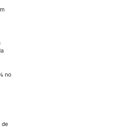
um
a
da
8% no
l de