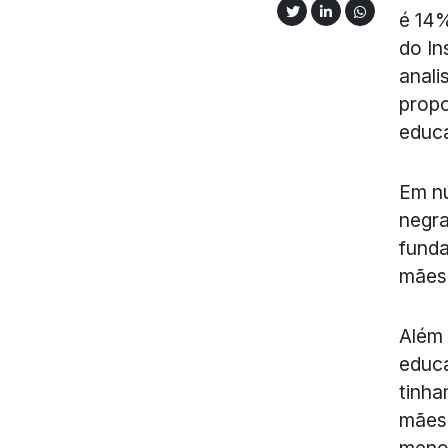
é 14%
do In
anali
propo
educa
Em nú
negra
funda
mães 
Além 
educa
tinha
mães 
menor