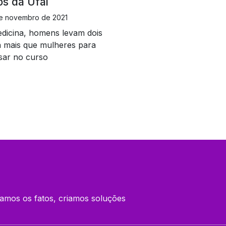
os da Ufal
e novembro de 2021
dicina, homens levam dois
a mais que mulheres para
sar no curso
amos os fatos, criamos soluções