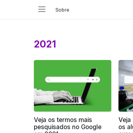
Sobre
Main
Navigation
Pular para o conteúdo
2021
Veja os termos mais
Veja
pesquisados no Google
os a