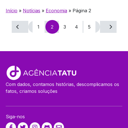
Início
»
Notícias
»
Economia
»
Página 2
Navegação
1
2
3
4
5
por
posts
Com dados, contamos histórias, descomplicamos os
fatos, criamos soluções
Siga-nos