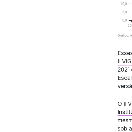
Esses
II VI
2021 
Escal
versã
O II 
Insti
mesma
sob a