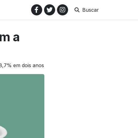
Buscar
am a
18,7% em dois anos