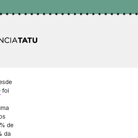
desde
9
foi
 uma
os
7% de
% da