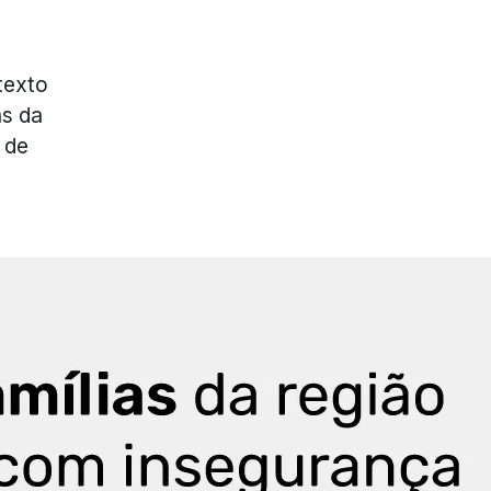
texto
as da
 de