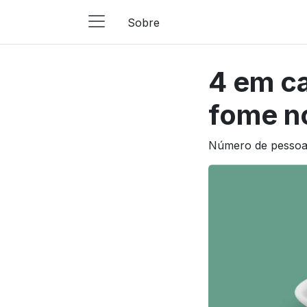
Sobre
Main
Navigation
4 em ca
Pular para o conteúdo
fome n
Número de pessoas