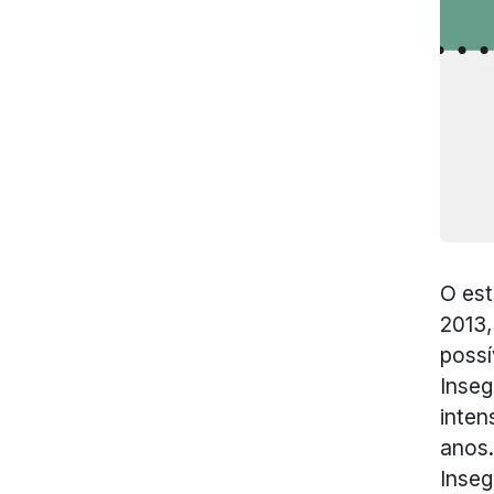
O est
2013
possí
Inseg
inten
anos.
Inseg