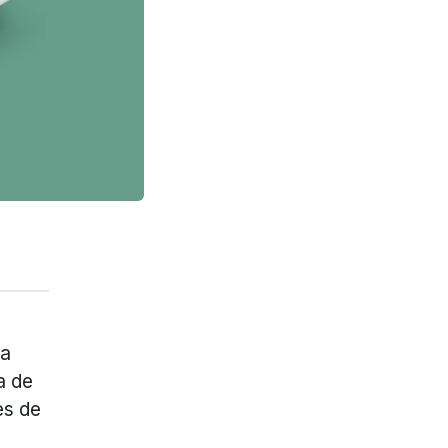
 a
a de
es de