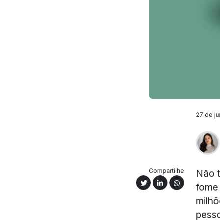
27 de ju
Compartilhe
Não t
fome 
milhõ
pesso