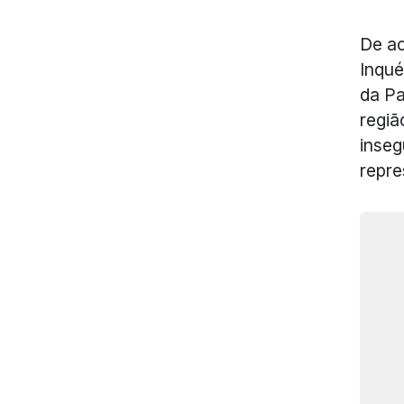
De a
Inqué
da Pa
regiã
inseg
repre