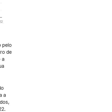
 pelo
ro de
o a
ua
do
a a
dos,
22.