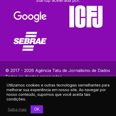
Startup acelerada por:
© 2017 - 2026 Agência Tatu de Jornalismo de Dados
Todos os direitos reservados.
Utilizamos cookies e outras tecnologias semelhantes para
Política de Privacidade
melhorar sua experiência em nosso site. Ao navegar por
Contatos: (82) 99383-9153 | ola@agenciatatu.com.br |
nosso conteúdo, supomos que você aceita tais
condições.
Responsável técnico: Lucas Maia
Endereço: R. Elias Ramos de Araújo, 30A - Sala 2 - Cruz das
OK
Saiba mais
Almas, Maceió - AL