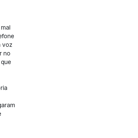
 mal
efone
m voz
r no
 que
ria
garam
e
.