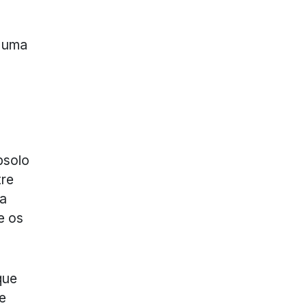
i uma
bsolo
tre
da
e os
que
de