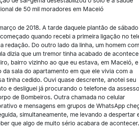
ção de sal-gema desestabilizou o solo e a saúde
ional de 50 mil moradores em Maceió
março de 2018. A tarde daquele plantão de sábado
 começado quando recebi a primeira ligação no tel
da redação. Do outro lado da linha, um homem co
la dizia que um tremor tinha acabado de acontece
iro, bairro vizinho ao que eu estava, em Maceió, e
o da sala do apartamento em que ele vivia com a
a tinha cedido. Ouvi quase descrente, anotei seu
to e desliguei já procurando o telefone da assesso
rpo de Bombeiros. Outra chamada no celular
orativo e mensagens em grupos de WhatsApp che
guida, simultaneamente, me levando a despertar 
ber que algo de muito sério acabara de acontecer