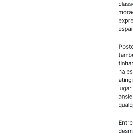
class
morad
expre
espa
Poste
tamb
tinha
na es
ating
lugar
ansie
qual
Entre
desm