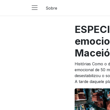
Sobre
Main
Navigation
ESPECI
Pular para o conteúdo
emocio
Maceió
Histórias Como o d
emocional de 50 m
desestabilizou o s
A tarde daquele pl