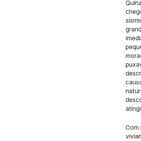
Quinz
chegu
sísmi
grand
imedi
peque
morad
puxav
desc
causa
natur
desco
ating
Com r
vivia