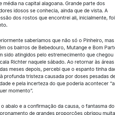
e média na capital alagoana. Grande parte dos
ores idosos se conhecia, ainda que de vista. A
ssão dos rostos que encontrei ali, inicialmente, foi
nto.
riormente saberíamos que não só o Pinheiro, mas
ém os bairros de Bebedouro, Mutange e Bom Part
m sido atingidos pelo estremecimento que chegou 
cala Richter naquele sábado. Ao retornar às áreas
idas meses depois, percebi que o espanto tinha d
 à profunda tristeza causada por doses pesadas d
dade e pela incerteza do que poderia acontecer “a
quer momento”.
 o abalo e a confirmação da causa, o fantasma do
oronamento de grandes proporções obrigou muit