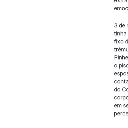
extra
emoc
3 de 
tinha
fixo 
trêmu
Pinhe
o pis
espos
conta
do Co
corp
em se
perce