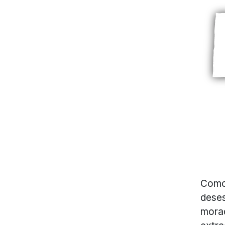
Como 
deses
mora