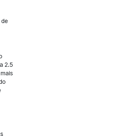
 de
o
a 2.5
 mais
ado
e
as