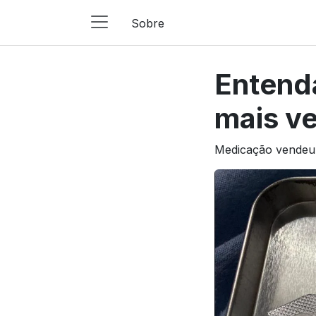
Sobre
Main
Navigation
Entenda
Pular para o conteúdo
mais v
Medicação vendeu m