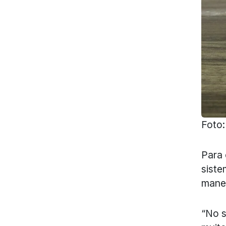
Foto:
Para 
siste
manei
“No s