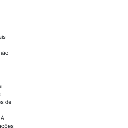
ais
O
 não
a
s
es de
 À
cações