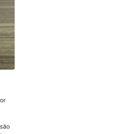
hor
 são