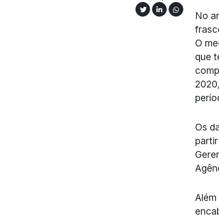
No an
frasc
O me
que t
compr
2020,
perío
Os da
parti
Geren
Agênc
Além 
encab