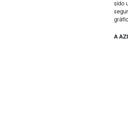
sido 
segun
gráfi
A AZ