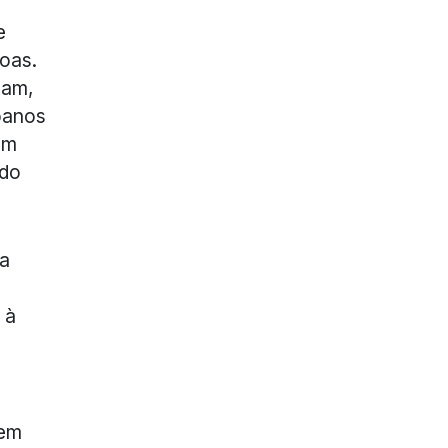
e
oas.
pam,
oanos
em
 do
 a
 à
tem