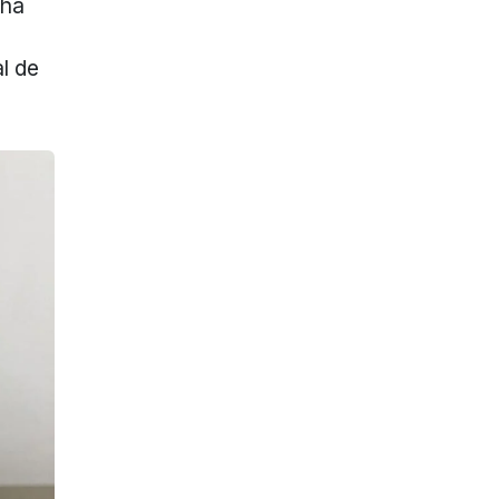
 há
l de