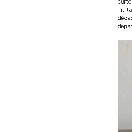
curto
muita
décad
depen