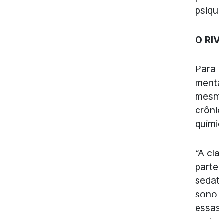
psiqui
O RI
Para
menta
mesmo
crôni
quími
“A cl
parte
sedat
sono 
essas