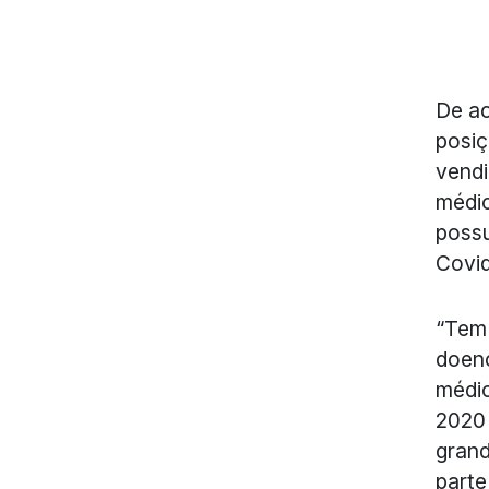
De ac
posiç
vendi
médic
possu
Covid
“Tem 
doenç
médic
2020 
grand
parte