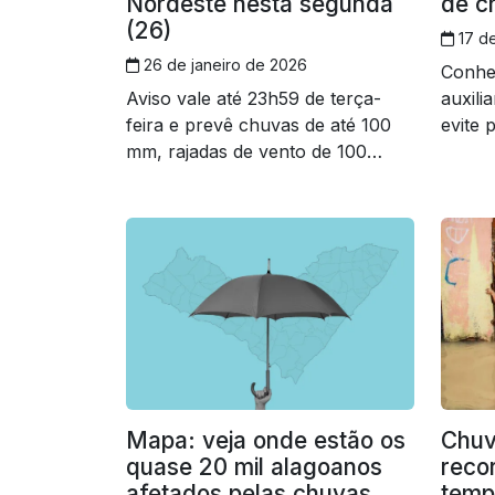
Nordeste nesta segunda
de c
(26)
17 de
26 de janeiro de 2026
Conhe
Aviso vale até 23h59 de terça-
auxili
feira e prevê chuvas de até 100
evite
mm, rajadas de vento de 100
falsa
km/h e risco de alagamentos em
sete capitais
Mapa: veja onde estão os
Chuv
quase 20 mil alagoanos
reco
afetados pelas chuvas
temp