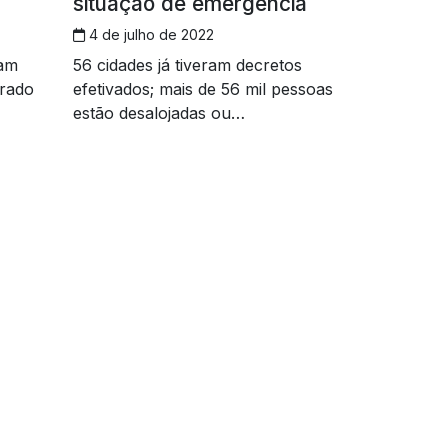
situação de emergência
4 de julho de 2022
ram
56 cidades já tiveram decretos
arado
efetivados; mais de 56 mil pessoas
estão desalojadas ou
desabrigadas e seis pessoas já
morreram