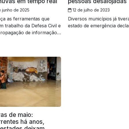
huvas em tempo real
pessoas desalojadas
 junho de 2025
12 de julho de 2023
ça as ferramentas que
Diversos municípios já tive
am trabalho da Defesa Civil e
estado de emergência decl
 propagação de informação
as de maio:
rrentes há anos,
estades deixam