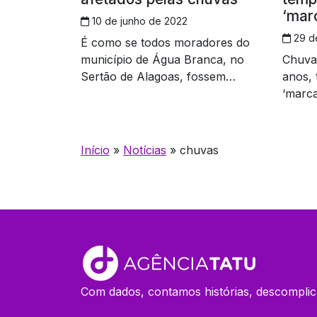
‘mar
10 de junho de 2022
29 de
É como se todos moradores do
município de Água Branca, no
Chuva
Sertão de Alagoas, fossem
anos,
atingidos
‘marc
maio 
tempe
Alago
Início
»
Notícias
»
chuvas
Thayn
Repor
de ju
períod
voltou
intens
Com dados, contamos histórias, descomplic