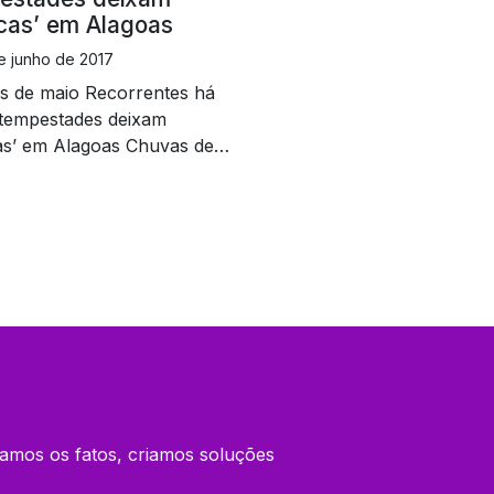
cas’ em Alagoas
 junho de 2017
s de maio Recorrentes há
 tempestades deixam
as’ em Alagoas Chuvas de
Recorrentes há anos,
stades deixam ‘marcas’ em
as Reportagem: Lucas
an 06 de junho de 2017
tagem: Lucas Thaynan 06
nho de 2017 Após um longo
o de seca extrema, a chuva
 a cair com forte
idade em Alagoas.
amos os fatos, criamos soluções